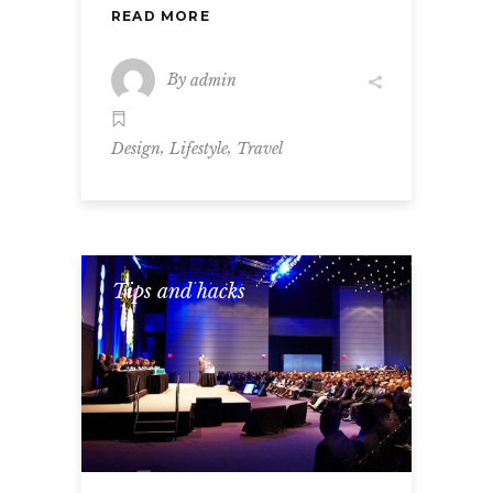
READ MORE
By
admin
,
,
Design
Lifestyle
Travel
Tips and hacks