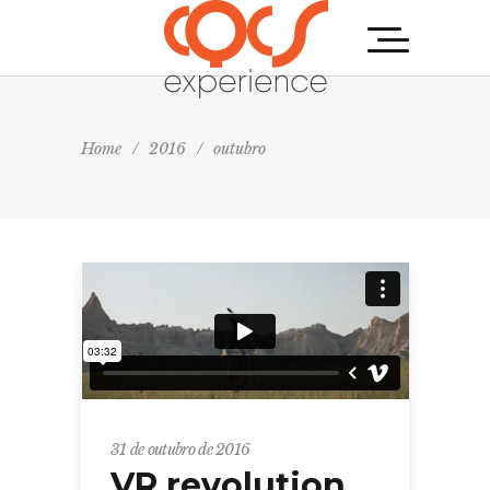
Home
/
2016
/
outubro
31 de outubro de 2016
VR revolution