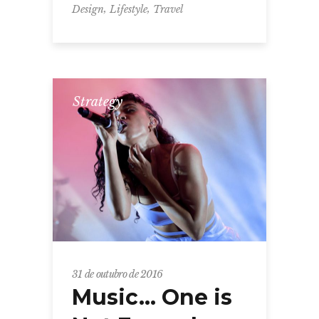
,
,
Design
Lifestyle
Travel
Strategy
31 de outubro de 2016
Music… One is