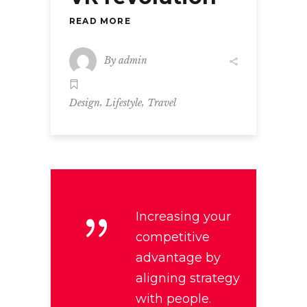
READ MORE
By
admin
,
,
Design
Lifestyle
Travel
Increasing your
competitive
advantage by
aligning strategy
with people.