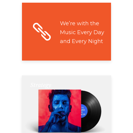
We’re with the
Music Every Day
and Every Night
Strategy